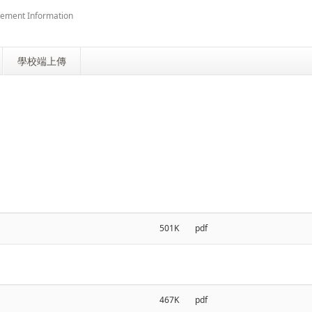
atement Information
學校端上傳
501K
pdf
467K
pdf