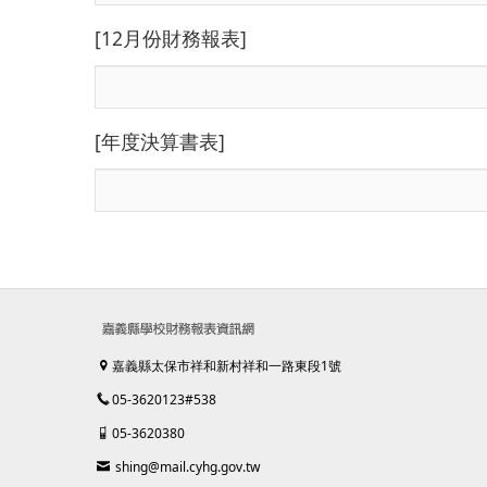
[12月份財務報表]
[年度決算書表]
嘉義縣太保市祥和新村祥和一路東段1號
05-3620123#538
05-3620380
shing@mail.cyhg.gov.tw