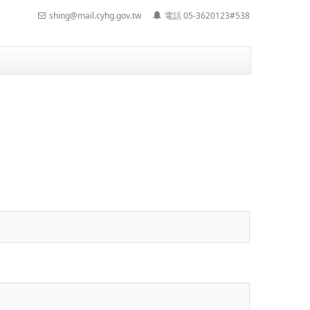
shing@mail.cyhg.gov.tw
電話 05-3620123#538