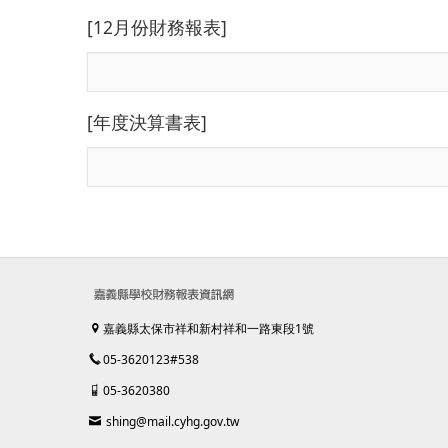
[12月份財務報表]
[年度決算書表]
嘉義縣太保市祥和新村祥和一路東段1號
05-3620123#538
05-3620380
shing@mail.cyhg.gov.tw