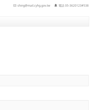
shing@mail.cyhg.gov.tw
電話 05-3620123#538