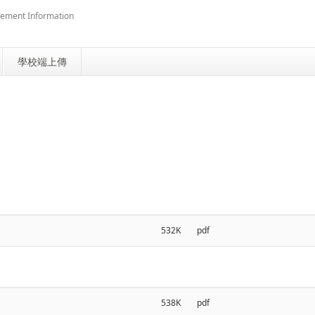
atement Information
學校端上傳
532K
pdf
538K
pdf